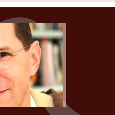
„Know-how i
Strategie u
Theorie. Gen
DIY-Progra
Michael - Euer 